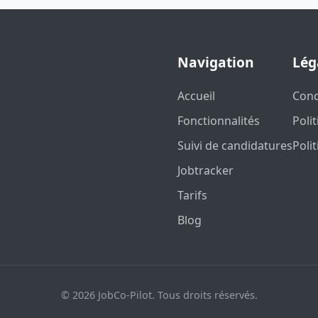
Navigation
Lég
Accueil
Cond
Fonctionnalités
Poli
Suivi de candidatures
Poli
Jobtracker
Tarifs
Blog
© 2026 JobCo-Pilot. Tous droits réservés.