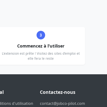
3
Commencez à l'utiliser
L'extension est prête ! Visitez des sites d'emploi et
elle fera le reste
al
Contactez-nous
itions d'utilisation
contact@jobco-pilot.com