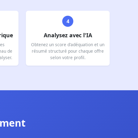
4
rique
Analysez avec l'IA
ées
Obtenez un score d'adéquation et un
eau de
résumé structuré pour chaque offre
alyser.
selon votre profil.
tement